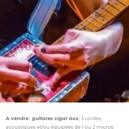
A vendre
:
guitares cigar box
, 3 cordes,
acoustiques et/ou équipées de 1 ou 2 micros.