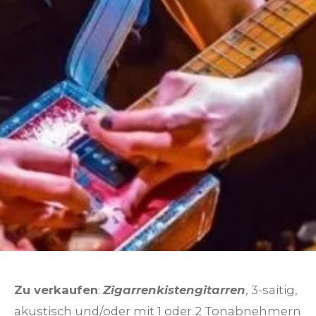
Zu verkaufen
:
Zigarrenkistengitarren
, 3-saitig,
akustisch und/oder mit 1 oder 2 Tonabnehmern